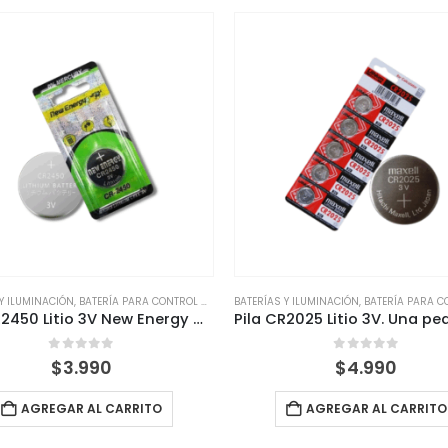
 Y ILUMINACIÓN
,
BATERÍA PARA CONTROL REMOTO
BATERÍAS Y ILUMINACIÓN
,
BATERÍAS
,
BATERÍA PARA CONTR
Pila CR2450 Litio 3V New Energy Control Sensor Reloj. Potencia extra para dispositivos exigentes
0
out of 5
0
out of 5
$
3.990
$
4.990
AGREGAR AL CARRITO
AGREGAR AL CARRITO