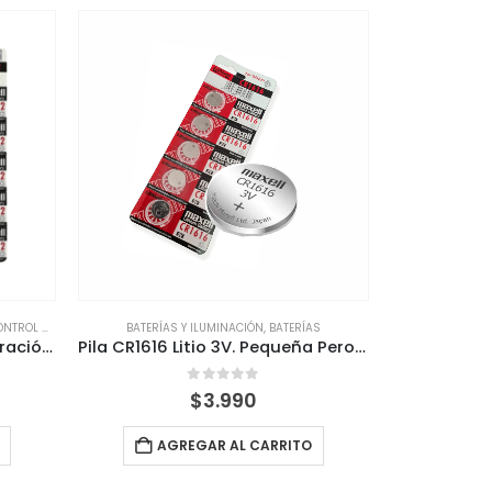
OL REMOTO
,
BATERÍAS
BATERÍAS Y ILUMINACIÓN
,
BATERÍAS
Pila CR1632 3V Litio Larga Duración Control Llave Reloj
Pila CR1616 Litio 3V. Pequeña Pero Poderosa: ¡La Energía Que No Te Falla!
0
out of 5
$
3.990
AGREGAR AL CARRITO