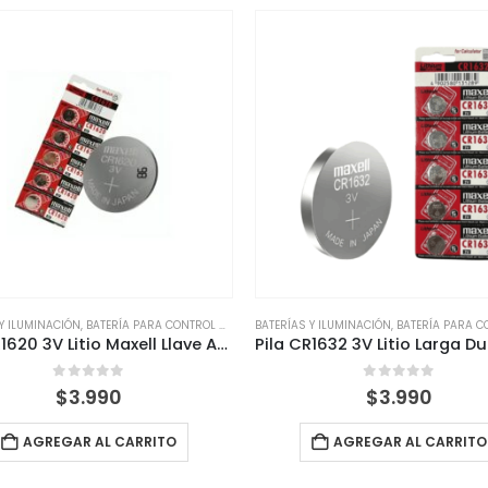
 Y ILUMINACIÓN
,
BATERÍA PARA CONTROL REMOTO
BATERÍAS Y ILUMINACIÓN
,
BATERÍAS
,
BATERÍA PARA CONTR
Pila CR1620 3V Litio Maxell Llave Auto Control Reloj
0
out of 5
0
out of 5
$
3.990
$
3.990
AGREGAR AL CARRITO
AGREGAR AL CARRITO