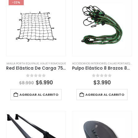
-22%
MALLA PORTA EQUIPAJE
,
VIAJE Y REMOLQUE
ACCESORIOS INTERIORES
,
CAJAS PORTAEQUIPAJE
Red Elástica De Carga 75x75cm Para Portaequipaje Y Pickup
Pulpo Elástico 8 Brazos 8mm x 80cm BRM – Sujeción Segura y Resistente
0
out of 5
0
out of 5
$
6.990
$
3.990
$
8.990
AGREGAR AL CARRITO
AGREGAR AL CARRITO