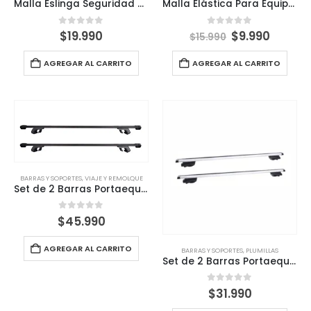
Malla Eslinga Seguridad Carga 180x180cm Furgón, Pickup, Camión
Malla Elástica Para Equipaje BRM 90x150cm | Ideal Para Tu Carga
0
out of 5
0
out of 5
$
19.990
$
9.990
$
15.990
AGREGAR AL CARRITO
AGREGAR AL CARRITO
BARRAS Y SOPORTES
,
VIAJE Y REMOLQUE
Set de 2 Barras Portaequipaje Acero Estándar B Motorlife
0
out of 5
$
45.990
AGREGAR AL CARRITO
BARRAS Y SOPORTES
,
PLUMILLAS
Set de 2 Barras Portaequipaje clásica Motorlife
0
out of 5
$
31.990