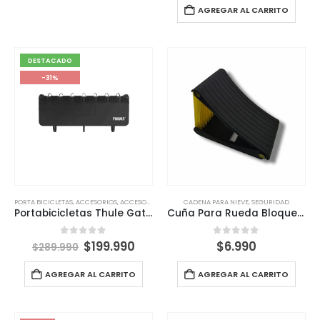
AGREGAR AL CARRITO
DESTACADO
-31%
PORTA BICICLETAS
,
ACCESORIOS
,
ACCESORIOS EXTERIORES
CADENA PARA NIEVE
,
PADS
,
VIAJE Y REMOLQUE
,
SEGURIDAD
Portabicicletas Thule GateMate Pro 823
Cuña Para Rueda Bloqueo De Rueda Portátil Compacto 1
0
out of 5
0
out of 5
$
199.990
$
6.990
$
289.990
AGREGAR AL CARRITO
AGREGAR AL CARRITO