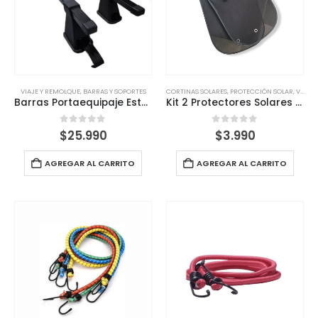
VIAJE Y REMOLQUE
,
BARRAS Y SOPORTES
CORTINAS SOLARES
,
PROTECCIÓN SOLAR
,
VIAJE Y REMOLQUE
Barras Portaequipaje Estándar Tipo S
Kit 2 Protectores Solares Para Auto Con Ventosas 66x38cm (Polisombra)
0
out of 5
0
out of 5
$
25.990
$
3.990
AGREGAR AL CARRITO
AGREGAR AL CARRITO