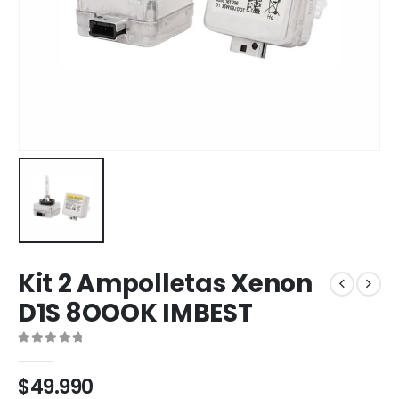
Kit 2 Ampolletas Xenon
D1S 8OOOK IMBEST
0
out of 5
$
49.990