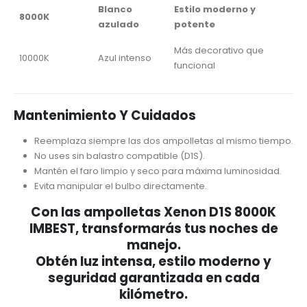
Blanco
Estilo moderno y
8000K
azulado
potente
Más decorativo que
10000K
Azul intenso
funcional
Mantenimiento Y Cuidados
Reemplaza siempre las dos ampolletas al mismo tiempo.
No uses sin balastro compatible (D1S).
Mantén el faro limpio y seco para máxima luminosidad.
Evita manipular el bulbo directamente.
Con las
ampolletas Xenon D1S 8000K
IMBEST
, transformarás tus noches de
manejo.
Obtén
luz intensa, estilo moderno y
seguridad garantizada
en cada
kilómetro.