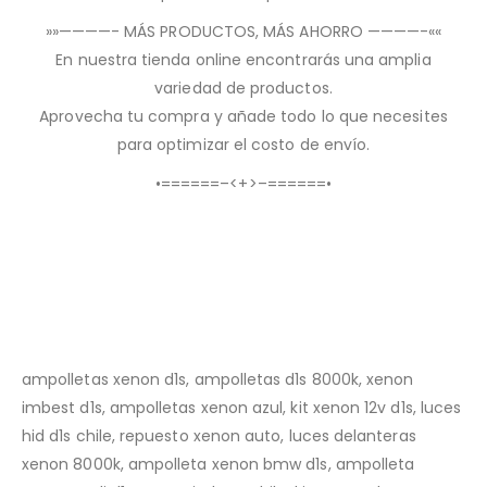
»»————- MÁS PRODUCTOS, MÁS AHORRO ————-««
En nuestra tienda online encontrarás una amplia
variedad de productos.
Aprovecha tu compra y añade todo lo que necesites
para optimizar el costo de envío.
•======–<+>–======•
ampolletas xenon d1s, ampolletas d1s 8000k, xenon
imbest d1s, ampolletas xenon azul, kit xenon 12v d1s, luces
hid d1s chile, repuesto xenon auto, luces delanteras
xenon 8000k, ampolleta xenon bmw d1s, ampolleta