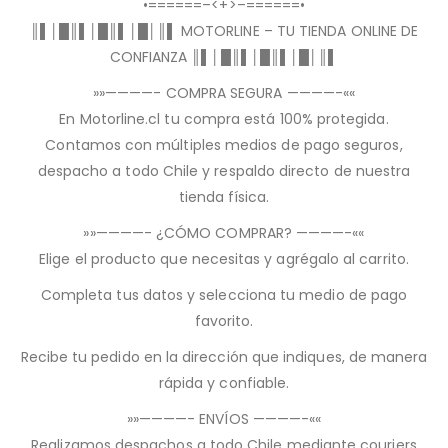
•======–<+>–======•
║▌│█║▌│█║▌│█│║▌ MOTORLINE – TU TIENDA ONLINE DE
CONFIANZA ║▌│█║▌│█║▌│█│║▌
»»————- COMPRA SEGURA ————-««
En Motorline.cl tu compra está 100% protegida.
Contamos con múltiples medios de pago seguros,
despacho a todo Chile y respaldo directo de nuestra
tienda física.
»»————- ¿CÓMO COMPRAR? ————-««
Elige el producto que necesitas y agrégalo al carrito.
Completa tus datos y selecciona tu medio de pago
favorito.
Recibe tu pedido en la dirección que indiques, de manera
rápida y confiable.
»»————- ENVÍOS ————-««
Realizamos despachos a todo Chile mediante couriers