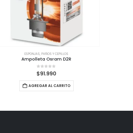
ESPONJAS, PAÑOS Y CEPILLOS
BATERÍAS 
Ampolleta Osram D2R
Ampoll
0
out of 5
$
91.990
AGREGAR AL CARRITO