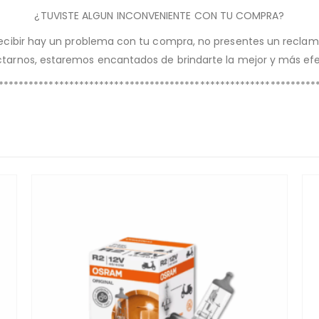
¿TUVISTE ALGUN INCONVENIENTE CON TU COMPRA?
recibir hay un problema con tu compra, no presentes un reclam
tarnos, estaremos encantados de brindarte la mejor y más efe
***************************************************************