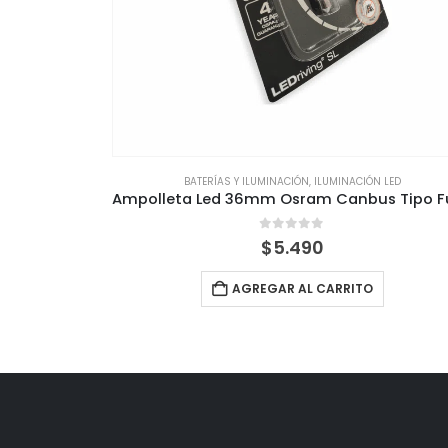
VENCIONAL
BATERÍAS Y ILUMINACIÓN
,
ILUMINACIÓN LED
Ampolleta BRM P21/6W Pata Pareja (freno/posicionamiento)
0
out of 5
$
5.490
AGREGAR AL CARRITO