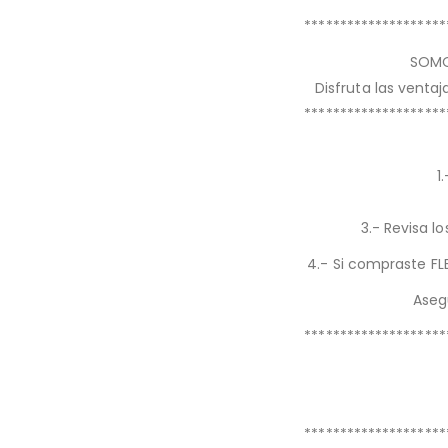
********************
SOMO
Disfruta las venta
********************
1
3.- Revisa 
4.- Si compraste FLE
Aseg
********************
********************