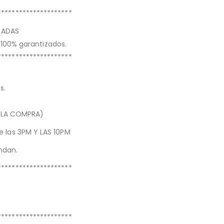
*********************
ZADAS
 100% garantizados.
*********************
s.
A LA COMPRA)
re las 3PM Y LAS 10PM
ndan.
*********************
*********************