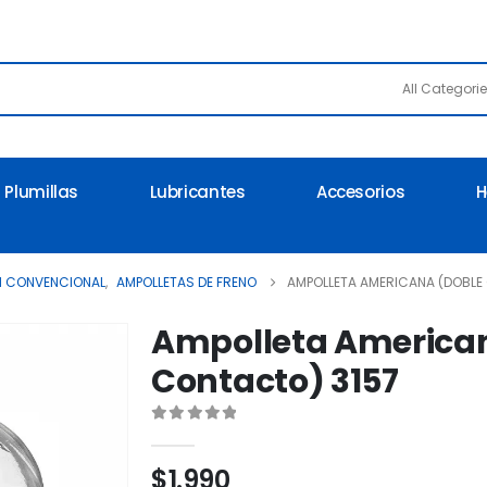
All Categori
Plumillas
Lubricantes
Accesorios
H
N CONVENCIONAL
,
AMPOLLETAS DE FRENO
AMPOLLETA AMERICANA (DOBLE
Ampolleta America
Contacto) 3157
0
out of 5
$
1.990