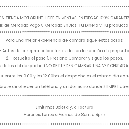
***************************************************************
S TIENDA MOTORLINE, LIDER EN VENTAS. ENTREGAS 100% GARANTI
jas de Mercado Pago y Mercado Envíos. Tu Dinero y Tu producto
***************************************************************
Para una mejor experiencia de compra sigue estos pasos:
.- Antes de comprar aclara tus dudas en la sección de pregunta
2.- Resuelto el paso 1. Presiona Comprar y sigue los pasos.
los datos del despacho (NO SE PUEDEN CAMBIAR UNA VEZ CERRAD
X entre las 9.00 y las 12.00hrs el despacho es el mismo día ent
úrate de ofrecer un teléfono y un domicilio donde SIEMPRE atie
***************************************************************
Emitimos Boleta y/o Factura
Horarios: Lunes a Viernes de 8am a 8pm
***************************************************************