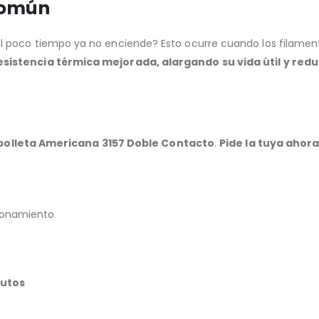
común
poco tiempo ya no enciende? Esto ocurre cuando los filamentos
esistencia térmica mejorada, alargando su vida útil y re
olleta Americana 3157 Doble Contacto
.
Pide la tuya ahora
cionamiento
autos