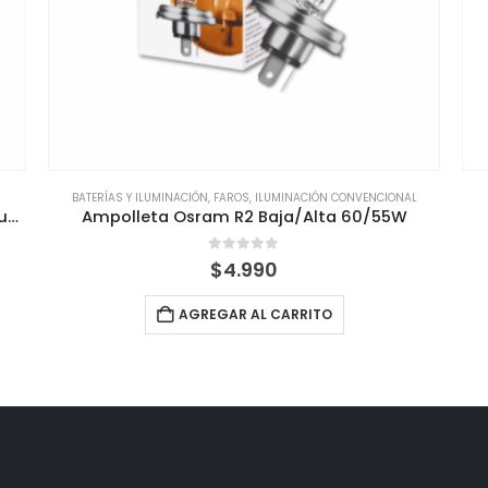
BATERÍAS Y ILUMINACIÓN
,
FAROS
,
ILUMINACIÓN CONVENCIONAL
Ampolleta Led 36mm Osram Canbus Tipo Fusible C5W
Ampolleta Osram R2 Baja/Alta 60/55W
0
out of 5
$
4.990
AGREGAR AL CARRITO