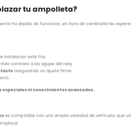
lazar tu ampolleta?
emente ha dejado de funcionar, ¡es hora de cambiarla! No espe
 instalación esté fría.
ido contrario a las agujas del reloj.
ntacto
asegurando un ajuste firme.
ento.
as especiales ni conocimientos avanzados.
to
es compatible con una amplia variedad de vehículos que utili
emplazar.