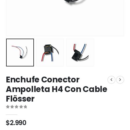
Enchufe Conector
Ampolleta H4 Con Cable
Flösser
0
out of 5
$
2.990