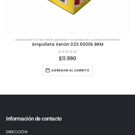
AMPOLLETAS Y KIT DE XENÓN
,
BATERÍAS Y ILUMINACIÓN
,
ILUMINACIÓN XENÓN
Ampolleta Xenón D2S 6000k BRM
0
out of 5
$
11.990
AGREGAR AL CARRITO
Información de contacto
DIRECCIÓN