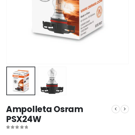
Ampolleta Osram
PSX24W
0
out of 5