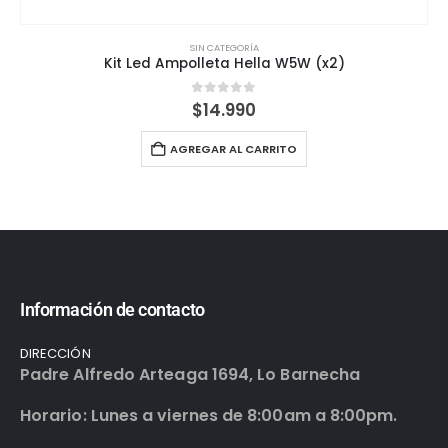
SIN CATEGORÍA
Kit Led Ampolleta Hella W5W (x2)
0
out of 5
$
14.990
AGREGAR AL CARRITO
Información de contacto
DIRECCIÓN
Padre Alfredo Arteaga 1694, Lo Barnecha
Horario: Lunes a viernes de 8:00am a 8:00pm.