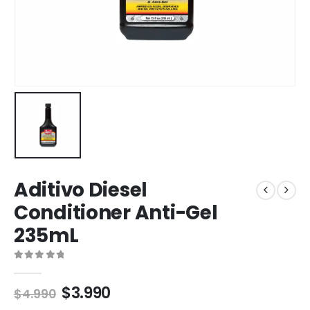
Aditivo Diesel
Conditioner Anti-Gel
235mL
0
out of 5
$
3.990
$
4.990