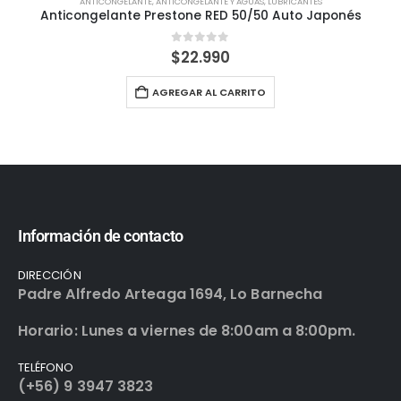
ANTICONGELANTE
,
ANTICONGELANTE Y AGUAS
,
LUBRICANTES
Anticongelante Prestone RED 50/50 Auto Japonés
0
out of 5
$
22.990
AGREGAR AL CARRITO
Información de contacto
DIRECCIÓN
Padre Alfredo Arteaga 1694, Lo Barnecha
Horario: Lunes a viernes de 8:00am a 8:00pm.
TELÉFONO
(+56) 9 3947 3823