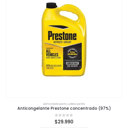
ANTICONGELANTE
,
LUBRICANTES
Anticongelante Prestone concentrado (97%)
0
out of 5
$
29.990