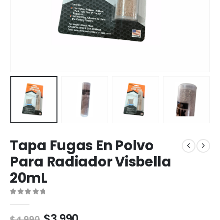
Tapa Fugas En Polvo
Para Radiador Visbella
20mL
0
out of 5
$
3.990
$
4.990