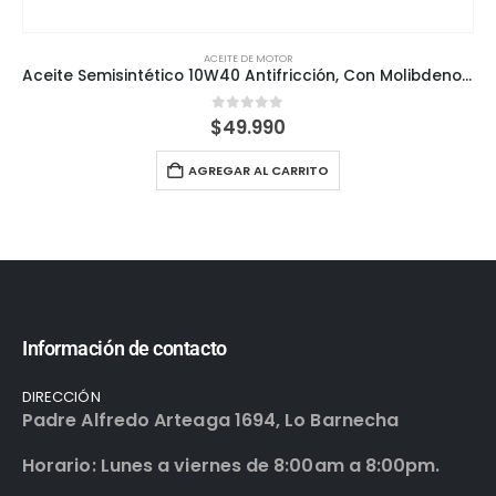
ACEITE DE MOTOR
Aceite Semisintético 10W40 Antifricción, Con Molibdeno LiquiMoly 4L
0
out of 5
$
49.990
AGREGAR AL CARRITO
Información de contacto
DIRECCIÓN
Padre Alfredo Arteaga 1694, Lo Barnecha
Horario: Lunes a viernes de 8:00am a 8:00pm.