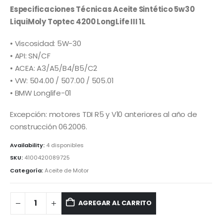
Especificaciones Técnicas Aceite Sintético 5w30
LiquiMoly Toptec 4200 LongLife III 1L
• Viscosidad: 5W-30
• API: SN/CF
• ACEA: A3/A5/B4/B5/C2
• VW: 504.00 / 507.00 / 505.01
• BMW Longlife-01
Excepción: motores TDI R5 y V10 anteriores al año de
construcción 06.2006.
Availability:
4 disponibles
SKU:
4100420089725
Categoría:
Aceite de Motor
AGREGAR AL CARRITO