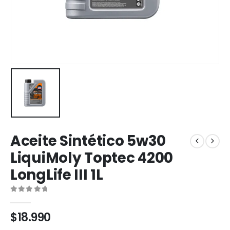
Aceite Sintético 5w30
LiquiMoly Toptec 4200
LongLife III 1L
0
out of 5
$
18.990