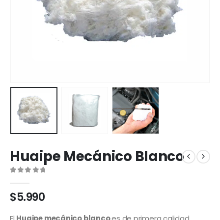
Huaipe Mecánico Blanco
0
out of 5
$
5.990
El
Huaipe mecánico blanco
es de primera calidad,