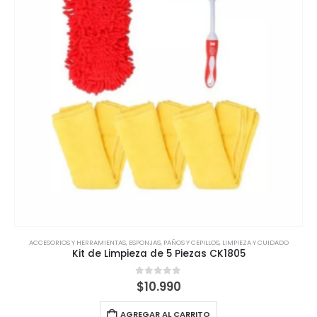
ACCESORIOS Y HERRAMIENTAS
,
ESPONJAS, PAÑOS Y CEPILLOS
,
LIMPIEZA Y CUIDADO
Kit de Limpieza de 5 Piezas CK1805
0
out of 5
$
10.990
AGREGAR AL CARRITO