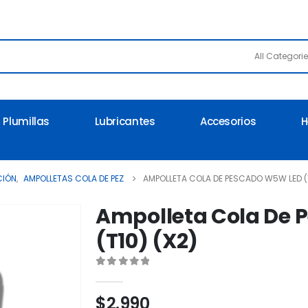
All Categori
Plumillas
Lubricantes
Accesorios
H
CIÓN
,
AMPOLLETAS COLA DE PEZ
AMPOLLETA COLA DE PESCADO W5W LED (T
Ampolleta Cola De
(T10) (X2)
0
out of 5
$
2.990