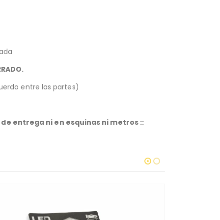
uada
RRADO.
erdo entre las partes)
de entrega ni en esquinas ni metros ::