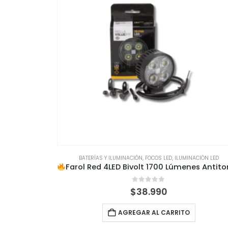
ACIÓN LED
BATERÍAS Y ILUMINACIÓN
,
ILUMINACIÓN LED
mites, Resiste Todo
0
out of 5
$
1.990
AGREGAR AL CARRITO