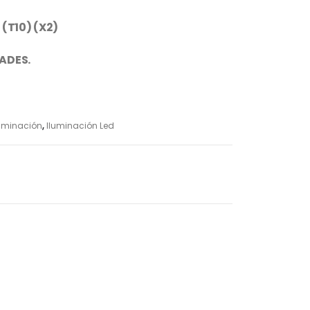
(T10) (X2)
DADES.
luminación
,
Iluminación Led