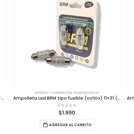
BATERÍAS Y ILUMINACIÓN
,
ILUMINACIÓN LED
BATE
Ampolleta Led BRM tipo fusible (sofito) 11×31 (Luz blanca) (Kit x2)
Ampolleta Led 36mm Osram Canbus Tipo Fusible C5W
0
out of 5
$
5.490
AGREGAR AL CARRITO