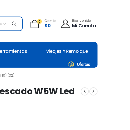
Bienvenido
Carrito
0
es
Mi Cuenta
$
0
erramientas
Vieajes Y Remolque
Ofertas
10) (X2)
 Pescado W5W Led