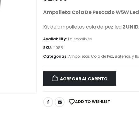
Ampolleta Cola De Pescado W5W Led 
Kit de ampolletas cola de pez led
2 UNI
Availability:
1 disponibles
SKU:
L10SB
Categorías:
Ampolletas Cola de Pez
,
Baterías y I
AGREGAR AL CARRITO
ADD TO WISHLIST