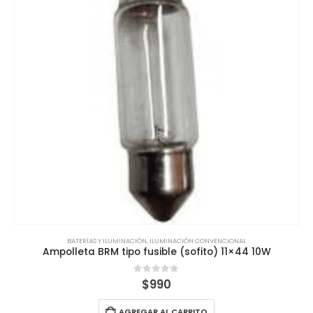
BATERÍAS Y ILUMINACIÓN
,
ILUMINACIÓN CONVENCIONAL
Ampolleta BRM tipo fusible (sofito) 11×44 10W
0
out of 5
$
990
AGREGAR AL CARRITO