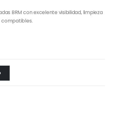
adas BRM con excelente visibilidad, limpieza
s compatibles.
O