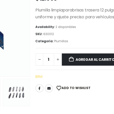
Plumilla limpiaparabrisas trasera 12 pulg
uniforme y ajuste preciso para vehículo
Availability:
2 disponibles
SKU:
630012
Categoría:
Plumillas
AGREGAR AL CARRIT
BRM
ADD TO WISHLIST