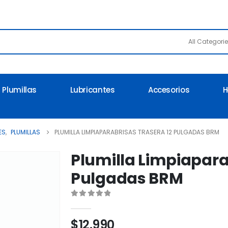
All Categori
Plumillas
Lubricantes
Accesorios
H
ES
,
PLUMILLAS
PLUMILLA LIMPIAPARABRISAS TRASERA 12 PULGADAS BRM
Plumilla Limpiapara
Pulgadas BRM
0
out of 5
$
12.990