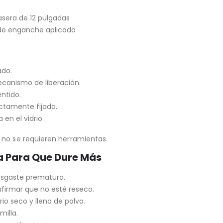
asera de 12 pulgadas
de enganche aplicado
ado.
mecanismo de liberación.
ntido.
ctamente fijada.
en el vidrio.
 no se requieren herramientas.
a Para Que Dure Más
desgaste prematuro.
firmar que no esté reseco.
rio seco y lleno de polvo.
milla.