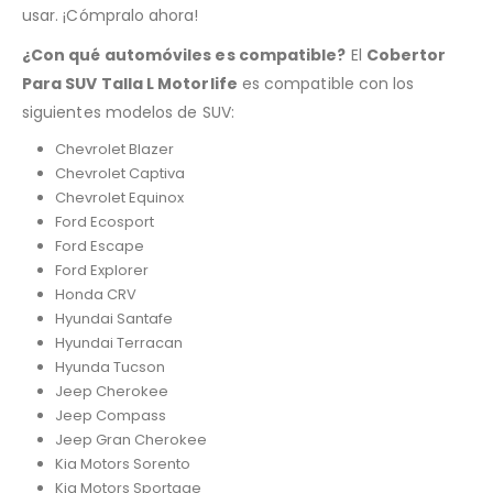
usar. ¡Cómpralo ahora!
¿Con qué automóviles es compatible?
El
Cobertor
Para SUV Talla L Motorlife
es compatible con los
siguientes modelos de SUV:
Chevrolet Blazer
Chevrolet Captiva
Chevrolet Equinox
Ford Ecosport
Ford Escape
Ford Explorer
Honda CRV
Hyundai Santafe
Hyundai Terracan
Hyunda Tucson
Jeep Cherokee
Jeep Compass
Jeep Gran Cherokee
Kia Motors Sorento
Kia Motors Sportage